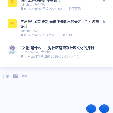
为什么游戏需要“平衡性”？
R
章
rainsist
浴室沉思
rainsist
2026-02-21
浴室沉思
0
文
三角洲行动新更新 无形中催化出的天才（？）游戏
R
章
设计
rainsist
PC
rainsist
2025-10-07
PC
0
“文化”是什么——对社区运营及社区文化的探讨
BCMonomial
大杂烩
反对司令
2025-02-27
大杂烩
1
邮件
链接
分享:
顶部
底部