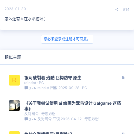
2023-01-30
#14
怎么还有人在水贴挖坟(
您必须登录或注册才可回复。
相似主题
文
银河破裂者 残酷 巨构防守 原生
R
章
rainsist
PC
rainsist
2025-09-28
PC
0
《关于我尝试使用 ai 绘画为翠鸟设计 Galgame 这档
事》
反对司令
奇思妙想
反对司令
2026-04-12
奇思妙想
3
文