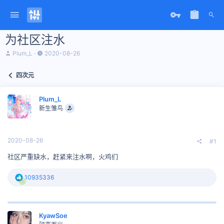
为社区注水
主
开
Plum_L
2020-08-26
题
始
发
时
四次元
起
间
人
Plum_L
新生雏鸟
2020-08-26
#1
社区严重缺水，赶紧来注水啊，火鸡们
反
10935336
1
馈
:
KyawSoe