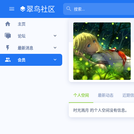
翠鸟社区
主页
论坛
新帖
最新消息
最近话题
新帖
会员
版聊
个人空间信息
注册会员
搜索论坛
最新动态
当前访客
个人空间
最新动态
近期信
个人空间信息
搜索个人空间信息
时光溅月 的个人空间没有信息。