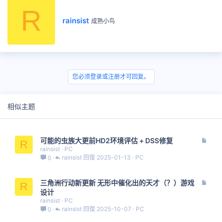
R
撰
rainsist
成熟小鸟
写
者
您必须登录或注册才可回复。
相似主题
文
可能的虫族大更前HD2环境评估 + DSS修复
R
章
rainsist
PC
rainsist
2025-01-13
PC
0
文
三角洲行动新更新 无形中催化出的天才（？）游戏
R
章
设计
rainsist
PC
rainsist
2025-10-07
PC
0