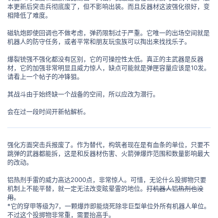
本更新后突击兵彻底废了，但不影响出装。而且反器材这波强化很好，变
相降低了难度。
磁轨炮即使回调也不做考虑，弹药限制过于严重。它唯一的出场空间就是
机器人的防守任务，或者平常和朋友玩虫族可以掏出来找找乐子。
爆裂铳强不强化都没有区别，它的可操控性太低。真正的主武器是反器
材，它的加强非常明显且威力惊人，缺点可能就是弹匣容量应该是10发。
请看上一个帖子的冲锋狙。
其战斗由于始终缺一个战备的空间，所以应改为潜行。
会在过一段时间开新帖解析。
强化方面突击兵报废了。作为替代，构筑者现在是有血条的单位，只要不
跳弹的武器都能拆，这是和反器材伤害、火箭弹爆炸范围和数量影响最大
的改动。
铝热剂手雷的威力高达2000点，非常惊人。可惜，无论什么投掷物只要
机制上不能平替，就一定无法改变眩晕雷的地位。
打机器人铝热剂也没
用
。
*它的穿甲等级为7，一颗爆炸即能烧死除非巨型单位外所有机器人单位。
不过这个投掷物非常重，需要抬高手。