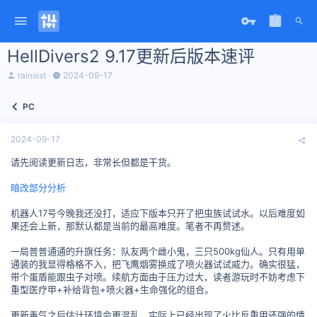
HellDivers2 9.17更新后版本速评
主
开
rainsist
2024-09-17
题
始
发
时
PC
起
间
人
2024-09-17
请先阅读更新日志，非常长但都是干货。
暗改部分分析
机器人17号今晚我还没打，适应下版本只开了把虫族试试水。以后难度如
果还会上新，那默认都是当前的最高难度。笔者不再赘述。
一局普普通通的升旗任务：队友两个雌小鬼，三只500kg仙人。只有用单
通装的我显得格格不入，把飞鹰烟雾换成了喷火器试试威力。确实很猛，
带个蛋盾能跟虫子对喷。续航方面由于压力过大，读者游玩时不妨考虑下
重型医疗甲+补给背包+喷火器+生命强化的组合。
更新毒气之后估计环境会更混乱，实际上已经出现了火比反重甲还强的情