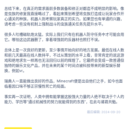
总结下来，在真正的需求面前多数装备和修正对都造不成明显的影响。像
是虫族的修复我直接略过了，看起来策划希望将虫族打造成让玩家合作开
心通关的种族，机器人则考察玩家真正的实力。如果您也有单通的兴趣，
请考虑一些没有机制上强制战斗的虫族通关任务先提升水平。
很多人吐槽磁轨炮太猛，实际上我们只有在机器人防守任务中才可能会用
它。哪怕这边武器删了，拿着增强前的反器材也照打不误。
总体上是一次良好的更新，至少事情开始向好的地方发展。最低在线人数
和前几天最高在线人数持平，不过从策划的水平上看，非常肯定的说这游
戏和绝地求生一样再也无法回归以前的辉煌了。它最终会变成一款普通但
独特的娱乐文化产品，并在未来的某个时间点被科技带来的新型娱乐替
换，例如vr。
瑞典人一直能做出良好的作品，Minecraft便是出自他们之手，如今也面
临着因口味不够正宗慢性死亡的局面。
事实再一次证明，人类中拥有能掌握这股强大力量的人绝不取决于个人的
能力、学历等“通过机械性的努力就能得到的东西”，在此与诸君共勉。
最后编辑:
2024-09-20