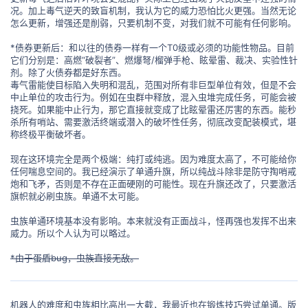
况。加上毒气逆天的致盲机制，我认为它的威力恐怕比火更强。当然无论
怎么更新，增强还是削弱，只要机制不变，对我们就不可能有任何影响。
*债券更新后：和以往的债券一样有一个T0级或必须的功能性物品。目前
它们分别是：高燃“破裂者”、燃爆弩/榴弹手枪、眩晕雷、裁决、实验性针
剂。除了火债券都是好东西。
毒气雷能使目标陷入失明和混乱，范围对所有非巨型单位有效，但是不会
中止单位的攻击行为。例如在虫群中释放，混入虫堆完成任务，可能会被
挠死。如果能中止行为，那它直接就变成了比眩晕雷还厉害的东西。能秒
杀所有哨站、需要激活终端或潜入的破坏性任务，彻底改变配装模式，堪
称终极平衡破坏者。
现在这环境完全是两个极端：纯打或纯逃。因为难度太高了，不可能给你
任何喘息空间的。我已经演示了单通升旗，所以纯战斗除非是防守掏哨戒
炮和飞矛，否则是不存在正面硬刚的可能性。现在升旗还改了，只要激活
旗帜就必刷虫族。单通不太可能。
虫族单通环境基本没有影响。本来就没有正面战斗，怪再强也发挥不出来
威力。所以个人认为可以略过。
*由于蛋盾bug，虫族直接无敌。
机器人的难度和虫族相比高出一大截，我最近也在锻炼技巧尝试单通。版