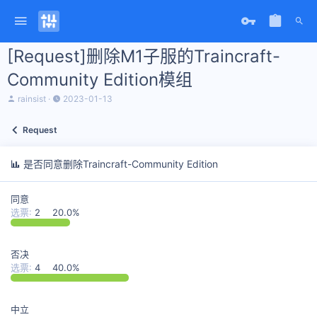
[Request]删除M1子服的Traincraft-
Community Edition模组
主
开
rainsist
2023-01-13
题
始
发
时
Request
起
间
人
是否同意删除Traincraft-Community Edition
同意
选票:
2
20.0%
否决
选票:
4
40.0%
中立