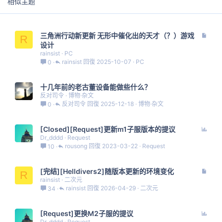
相似主题
文
三角洲行动新更新 无形中催化出的天才（？）游戏
R
章
设计
rainsist
PC
rainsist
2025-10-07
PC
0
十几年前的老古董设备能做些什么？
反对司令
博物·杂文
反对司令
2025-12-18
博物·杂文
0
投
[Closed][Request]更新m1子服版本的提议
票
Dr_dddd
Request
rousong
2023-03-22
Request
10
文
[完结][Helldivers2]随版本更新的环境变化
R
章
rainsist
二次元
rainsist
2026-04-29
二次元
34
投
[Request]更换M2子服的提议
票
Dr_dddd
Request