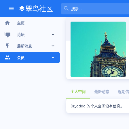
翠鸟社区
主页
论坛
新帖
最新消息
最近话题
新帖
会员
版聊
个人空间信息
注册会员
搜索论坛
最新动态
当前访客
个人空间
最新动态
近期信
个人空间信息
搜索个人空间信息
Dr_dddd 的个人空间没有信息。