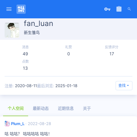
fan_luan
新生雏鸟
消息
礼赞
反馈评分
49
0
17
点数
13
注册
2020-08-11
最后浏览
2025-01-18
查找
个人空间
最新动态
近期信息
关于
Plum_L
2022-08-28
咕 咕咕？ 咕咕咕咕 咕咕！