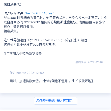
来自深寒佬：
时光树的时钟
The Twilight Forest
Mcmod:
时钟标志为黄色时，处于开启状态，自身会发出一定亮度，并令
以自身中心的 32x32x32 格内的
方块刷新速度加快
。如果范围内有多个
核心，效果可以叠加。
精准采集。
注：世界加速器（gt.Lv.UV) r=8 x256 ；不能加速GT机器
这恐怕为数不多没有bug的强力方块。
N年前加入小技巧豪华套餐
最后编辑:
2022-12-02
作者
zeorez
2022-12-02
用过，加速倍数太低，对作物架也不管用 ，生长很破坏地形
您必须登录或注册才可回复。