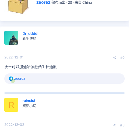
撰
zeorez
破壳而出
·
28
·
来自
China
写
者
Dr_dddd
新生雏鸟
2022-12-01
#2
沃土可以加速始源蘑菇生长速度
反
zeorez
1
馈
:
rainsist
R
成熟小鸟
2022-12-02
#3