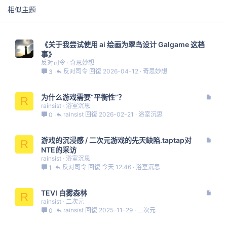
相似主题
《关于我尝试使用 ai 绘画为翠鸟设计 Galgame 这档
事》
反对司令
奇思妙想
反对司令
2026-04-12
奇思妙想
3
文
为什么游戏需要“平衡性”？
R
章
rainsist
浴室沉思
rainsist
2026-02-21
浴室沉思
0
文
游戏的沉浸感 / 二次元游戏的先天缺陷.taptap对
R
章
NTE的采访
rainsist
浴室沉思
反对司令
今天 12:46
浴室沉思
1
文
TEVI 白雾森林
R
章
rainsist
二次元
rainsist
2025-11-29
二次元
0