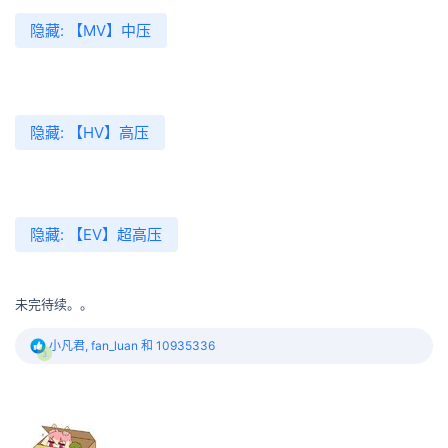
隐藏:
【MV】中压
隐藏:
【HV】高压
隐藏:
【EV】超高压
未完待续。。
反
小凡君
,
fan_luan
和
10935336
3
馈
: