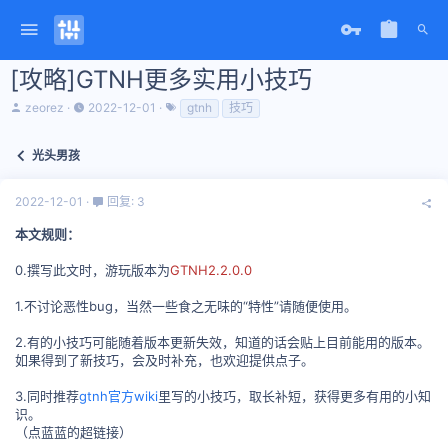
[攻略]GTNH更多实用小技巧
主
开
标
zeorez
2022-12-01
gtnh
技巧
题
始
签
发
时
起
间
光头男孩
人
2022-12-01
回复: 3
本文规则：
0.撰写此文时，游玩版本为
GTNH2.2.0.0
1.不讨论恶性bug，当然一些食之无味的“特性”请随便使用。
2.有的小技巧可能随着版本更新失效，知道的话会贴上目前能用的版本。
如果得到了新技巧，会及时补充，也欢迎提供点子。
3.同时推荐
gtnh官方wiki
里写的小技巧，取长补短，获得更多有用的小知
识。
（点蓝蓝的超链接）