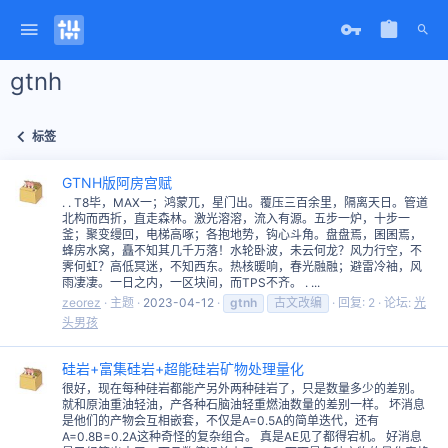
gtnh
标签
GTNH版阿房宫赋
. . T8毕，MAX一；鸿蒙兀，星门出。覆压三百余里，隔离天日。管道
北构而西折，直走森林。激光溶溶，流入有源。五步一炉，十步一
釜；聚变缦回，电梯高啄；各抱地势，钩心斗角。盘盘焉，囷囷焉，
蜂房水窝，矗不知其几千万落！水轮卧波，未云何龙？风力行空，不
霁何虹？高低冥迷，不知西东。热核暖响，春光融融；避雷冷袖，风
雨凄凄。一日之内，一区块间，而TPS不齐。 . ...
zeorez
主题
2023-04-12
gtnh
古文改编
回复: 2
论坛:
光
头男孩
硅岩+富集硅岩+超能硅岩矿物处理量化
很好，现在每种硅岩都能产另外两种硅岩了，只是数量多少的差别。
就和原油重油轻油，产各种石脑油轻重燃油数量的差别一样。 坏消息
是他们的产物会互相嵌套，不仅是A=0.5A的简单迭代，还有
A=0.8B=0.2A这种奇怪的复杂组合。 真是AE见了都得宕机。 好消息