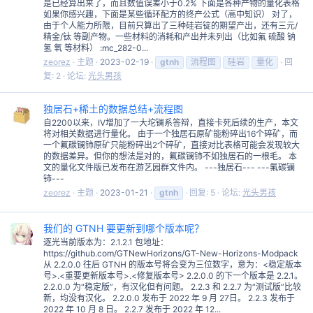
是已经算出来了，而且数值误差小于0.2% 下面是各种产物的量化表格
如果你感兴趣，下面是某些循环配方的终产公式（高中知识） 对了，
由于个人能力所限，目前只算出了三种硅岩锭的期望产出，还有三元/
精金/钛 等副产物。一些材料的消耗和产出并未列出（比如氟 硫酸 钠
氢 氧 等材料） :mc_282-0...
zeorez
主题
2023-02-19
gtnh
流程图
硅岩
量化
回
复: 2
论坛:
光头男孩
独居石+稀土的数据总结+流程图
自2200以来，IV增加了一大坨镧系答辩，直接卡死后续的生产，本文
将对相关数据进行量化。 由于一个独居石原矿能粉碎出16个碎矿，而
一个氟碳镧铈原矿只能粉碎出2个碎矿，直接对比表格可能会发现较大
的数据差异。但你的想法是对的，氟碳镧铈不如独居石的一根毛。 本
文的量化文件版已发布在游艺园群文件内。 ---独居石--- ---氟碳镧
铈---
zeorez
主题
2023-01-21
gtnh
回复: 5
论坛:
光头男孩
我们的 GTNH 要更新到哪个版本呢？
逐光当前版本为：2.1.2.1 包地址：
https://github.com/GTNewHorizons/GT-New-Horizons-Modpack
从 2.2.0.0 往后 GTNH 的版本号将会变为三位数字，意为：<稳定版本
号>.<重要更新版本号>.<修复版本号> 2.2.0.0 的下一个版本是 2.2.1。
2.2.0.0 为“稳定版”，有汉化但有问题。 2.2.3 和 2.2.7 为“测试版”比较
新，均没有汉化。 2.2.0.0 发布于 2022 年 9 月 27日。 2.2.3 发布于
2022 年 10 月 8 日。 2.2.7 发布于 2022 年 12...