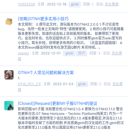
10935336
主题
2022-12-18
gtnh
回复: 1
论坛:
光头男孩
[攻略]GTNH更多实用小技巧
本文规则： 0.撰写此文时，游玩版本为GTNH2.2.0.0 1.不讨论恶性
bug，当然一些食之无味的“特性”请随便使用。 2.有的小技巧可能随着
版本更新失效，知道的话会贴上目前能用的版本。 如果得到了新技
巧，会及时补充，也欢迎提供点子。 3.同时推荐gtnh官方wiki里写的
小技巧，取长补短，获得更多有用的小知识。 （点蓝蓝的超链接） 4.
本文的word版会同时发布在游艺园Q群内 未完待续。。
zeorez
主题
2022-12-01
gtnh
技巧
回复: 3
论坛:
光头男
孩
GTNH个人常见问题和解决方案
1
OTIS_OCL_CS
主题
2022-01-03
gtnh
回复: 2
论坛:
光头男
孩
[Closed][Request]更新M1子服GTNH的提议
影响范围:M1子服 当前整合包:GTNH2.1.0.4 更换为:GTNH2.1.1.0 整合
包更新日志:GT New Horizons - Technic Platform(纯英文) 作为一个
大版本的更新,我觉得至少会比现在的2.1.0.4版本要稳定,并且在2.1.1.0
版本中临时去掉了污染的机制 并且感谢gtnh的汉化组的工作,gtnh的汉
化也更新至2.1.1.0版本 所以我提议将GTNH更新至2.1.0.0版本