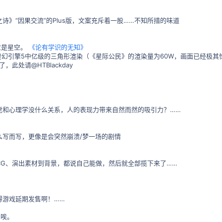
诗》“因果交流”的Plus版，文案充斥着一股……不知所措的味道
应是星空。
《论有学识的无知》
虚幻引擎5中亿级的三角形渲染（《星际公民》的渲染量为60W，画面已经极
此处请@HTBlackday
觉和心理学没什么关系，人的表现力带来自然而然的吸引力？……
么写而写，更像是会突然崩溃/梦一场的剧情
CG、演出素材到背景，都说自己能做，然后就全部揽下来了……
得游戏延期发售啊！……
…唉。