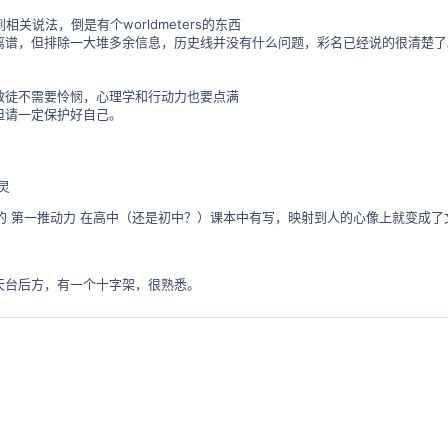
相关说法，倒是有个worldmeters的东西
离谱，但排除一大堆多余信息，历史线并没有什么问题，彩名已经说的很清楚了
教徒不需要怜悯，心理学和行动力也要点满
但请一定保护好自己。
灵
提出的 第一推动力 在高中（还是初中？）课本中有写，映射到人的心像上就变
天台后方，有一个十字架，很熟悉。