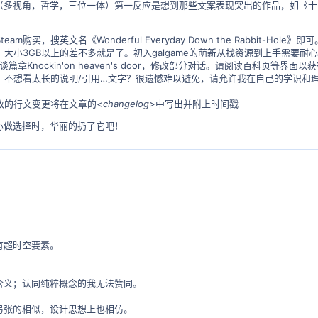
多视角，哲学，三位一体）第一反应是想到那些文案表现突出的作品，如《十三机兵
m购买，搜英文名《Wonderful Everyday Down the Rabbit-
大小3GB以上的差不多就是了。初入galgame的萌新从找资源到上手需要耐
章Knockin'on heaven's door，修改部分对话。请阅读百科页等界面
，不想看太长的说明/引用…文字？很遗憾难以避免，请允许我在自己的学识和
致的行文变更将在文章的
<changelog>
中写出并附上时间戳
心做选择时，华丽的扔了它吧！
有超时空要素。
含义；认同纯粹概念的我无法赞同。
弓张的相似，设计思想上也相仿。