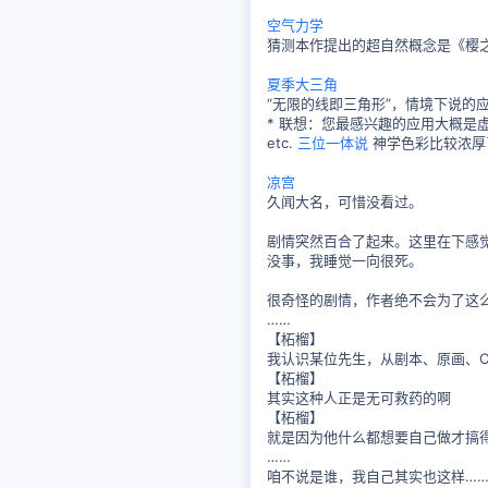
空气力学
猜测本作提出的超自然概念是《樱之
夏季大三角
“无限的线即三角形”，情境下说的
* 联想：您最感兴趣的应用大概是
etc.
三位一体说
神学色彩比较浓厚了，
凉宫
久闻大名，可惜没看过。
剧情突然百合了起来。这里在下感
没事，我睡觉一向很死。
很奇怪的剧情，作者绝不会为了这
……
【柘榴】
我认识某位先生，从剧本、原画、
【柘榴】
其实这种人正是无可救药的啊
【柘榴】
就是因为他什么都想要自己做才搞
……
咱不说是谁，我自己其实也这样…