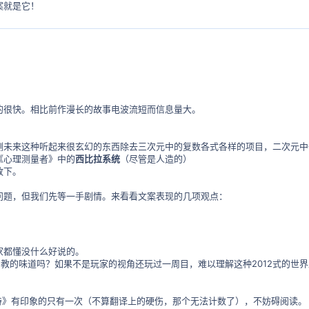
案就是它！
的很快。相比前作漫长的故事电波流短而信息量大。
测未来这种听起来很玄幻的东西除去三次元中的复数各式各样的项目，二次元
《心理测量者》中的
西比拉系统
（尽管是人造的）
放下。
问题，但我们先等一手剧情。来看看文案表现的几项观点：
家都懂没什么好说的。
教的味道吗？如果不是玩家的视角还玩过一周目，难以理解这种2012式的世
之诗》有印象的只有一次（不算翻译上的硬伤，那个无法计数了），不妨碍阅读。