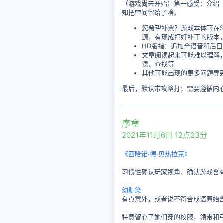
（游戏尚未开始）第一感受：介绍（
知把空间留给了啥。
您希望补票？游戏本体可在Stea
源，有现成打好补丁的版本，
HD版指：追加全语音和后日谈篇
文章阅读起来可能难以理解
读、查找等
其他可能出现的更多问题导
最后，默认带攻略打；需要遵循内
序章
2021年11月6日 12点23分
《西哈诺·德·贝热拉克》
习惯性确认玩家视角，确认游戏含
幼馴染
有点意外，或者说不符合成语原始
特意留心了她们穿的校服，领带和