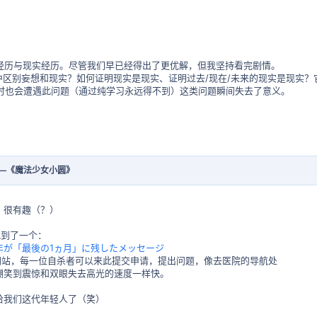
经历与现实经历。尽管我们早已经得出了更优解，但我坚持看完剧情。
”中区别妄想和现实？如何证明现实是现实、证明过去/现在/未来的现实是现实
时也会遭遇此问题（通过纯学习永远得不到）这类问题瞬间失去了意义。
——《魔法少女小圆》
，很有趣（？）
找到了一个：
年が「最後の1ヵ月」に残したメッセージ
网站，每一位自杀者可以来此提交申请，提出问题，像去医院的导航处
嘲笑到震惊和双眼失去高光的速度一样快。
给我们这代年轻人了（笑）