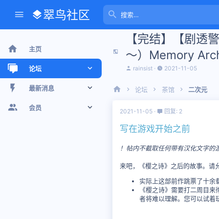
翠鸟社区
【完结】【剧透警
主页
～）Memory Arch
主
开
rainsist
2021-11-05
论坛
题
始
发
时
新帖
最新消息
论坛
茶馆
二次元
起
间
人
最近话题
新帖
会员
2021-11-05
回复: 2
版聊
个人空间信息
注册会员
写在游戏开始之前
搜索论坛
最新动态
当前访客
！帖内不截取任何带有汉化文字的
来吧，《樱之诗》之后的故事。请允
个人空间信息
实际上这部前作跳票了十余载
搜索个人空间信息
《樱之诗》需要打二周目来
者将难以理解。您可以试着