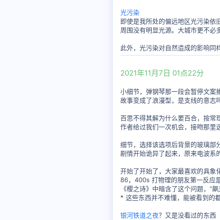
光污染
即使是我所处的偏远地区光污染依旧
周围没有明显光源。大城市更不必
此外，光污染对自然造成的影响同
2021年11月7日 01点22分
小细节，弹钢琴那一段会暂停文案
故事变成了浪漫型，是支线的意志
百思不得其解为什么要百合，按常
作者给过我们一次机会，接吻那里选
细节，选择该选项后背景的玻璃部
剧情开始诡异了起来，原来电波系
开始了开始了，大家最喜欢的具象
86，400s 打物理的朋友第一反
《樱之诗》中暗含了这个问题，“飙
* 这些东西并不难懂，能被看到的
银河铁道之夜
？又是没看过的东西