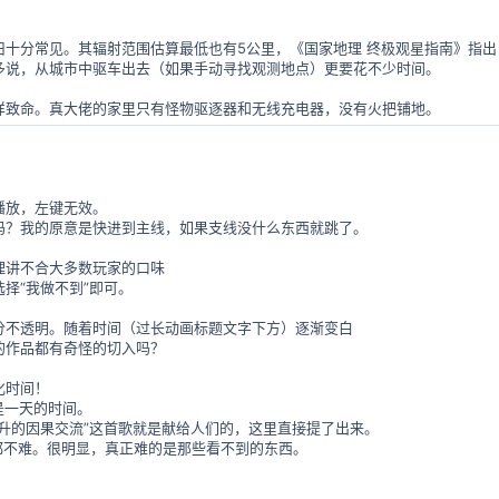
十分常见。其辐射范围估算最低也有5公里，《国家地理 终极观星指南》指出
多说，从城市中驱车出去（如果手动寻找观测地点）更要花不少时间。
样致命。真大佬的家里只有怪物驱逐器和无线充电器，没有火把铺地。
播放，左键无效。
吗？我的原意是快进到主线，如果支线没什么东西就跳了。
理讲不合大多数玩家的口味
择“我做不到”即可。
分不透明。随着时间（过长动画标题文字下方）逐渐变白
的作品都有奇怪的切入吗？
化时间！
应是一天的时间。
升的因果交流”这首歌就是献给人们的，这里直接提了出来。
都不难。很明显，真正难的是那些看不到的东西。