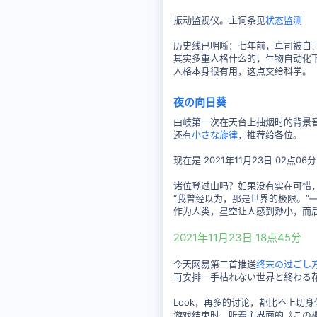
振动监视仪。主词条见
状态监测
历史线已明晰：七年前，卓司被自
其实多重人格什么的，生物自动化
人格本身很有用，这点交给科学。
夜の向日葵
由岐第一次在天台上抽烟时的背景
还有
小さな旋律
，推荐给各位。
现在是 2021年11月23日 02点
诸位登过山吗？如果没有实在可惜
“我曾经以为，那是世界的极限。”
作为人类，星空让人感到渺小，而后
2021年11月23日 18点45分
今天网易第二首推送
终末の过ごし
再安排一手枯れない世界と終わる
Look，再多的讨论，都比不上切身
游戏结束时，听着主界面的《この