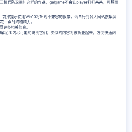
防卫圈》这样的作品，galgame不会让player打打杀杀，可想而
Hole》即可。前排提示使用Win10将出现不兼容的报错，请自行到各大网站搜集资
心花一点时间和精力。
以获得更多相关信息。
理解范围内尽可能的说明它们；类似的内容将被折叠起来，方便快速阅