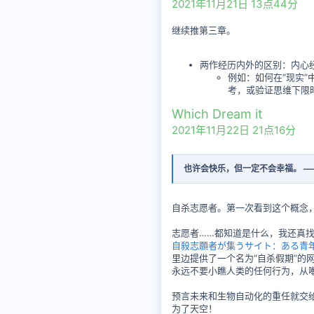
2021年11月21日 13点44分
继续推第三章。
两作经历内外的区别：内心
例如：如何在“现实
考，或验证思维下限
Which Dream it
2021年11月22日 21点16分
也许会快乐，但一定不会幸福。 
自杀志愿者。第一次看到这个概念
志愿者……都知道是什么，我还真
自殺志願者が集うサイト：ある青
里边提供了一个名为“自杀假期”的
永远不要小瞧人类的任何行为，从
预言未来和生物自动化的重任就交
为了天空！