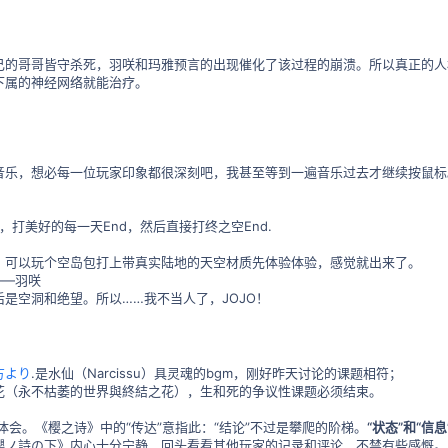
己的哥哥皆守杀死，羽咲和玛雅预言的出现催化了该过程的崩溃。所以真正的人
下属的神经网络就能治疗。
音乐，想必每一位玩家印象都很深刻吧，我甚至等到一遍音乐过去才继续按鼠标
06分，打美好的每一天End，然后直接打终之空End.
，可以玩个空岛包打上带真实陆地的天空材质先体验体验，感觉就出来了。
——羽咲
是空洞和绝望。所以……我不当人了，JOJO！
方より
.是水仙（Narcissu）具灵魂的bgm，刚好昨天讨论的课题相符；
花（永不枯萎的世界與終結之花），生和死的争议性课题必须结束。
体会。《樱之诗》中的“传达”意指此：“结论”不过是攀爬的阶梯。
“状态”和“信
櫻ノ詩の下》内心十分宁静，回头看看其他玩家的记录和评论，不禁有些感慨。