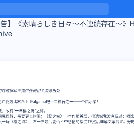
告】《素晴らしき日々～不連続存在～》
ive
游戏截屏和不提供任何相关资源出处
许我为诸君奉上 Galgame吧十二神器之一——圣启示录！
，故有“十年樱之诗”之称。
彻底理解，需要更长时间；《终之空》与本作相关联，很遗憾我没有玩过；相比
玩一玩《樱之诗》，看一看最后能否不带感情的接受TE然后理解文案含义。好