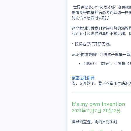
“世界需要多少个灵魂才够” 没有找到
剧情变得像精神病患者的幻想一样
对剧情不感冒可以跳了
这个教训告诉我们对待狂热的邪教
或许对什么世界的真相不感兴趣，
* 鼠标右键打开新天地。
wc恐怖游戏啊！吓得孩子就是一激
问题(?)：“前进”，牛顿
奈亚拉托提普
唉，又开始了。看下本章间宫站的
It's my own Invention
2021年11月7日 21点12分
世界线重叠，跳线直到主线