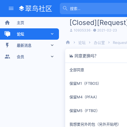
翠鸟社区
[Closed][Requ
主页
主
开
10935336
2021-02-23
论坛
题
始
发
时
论坛
办公室
Reques
起
间
新帖
最新消息
人
同意更换吗？
最近话题
新帖
会员
版聊
个人空间信息
注册会员
全部同意
搜索论坛
最新动态
当前访客
保留M1（FTBOS）
个人空间信息
保留M4（PFAA）
搜索个人空间信息
保留M5（FTBI2）
我想要另外的包（另外开贴吧）