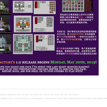
urden, gewöhne dich an das Absurde und werde am Ende Teil des Absurden.
einige Leute, das Absurde zu verteidigen, unterstützten aktiv den Schöpfer des Absurden und betrachtet