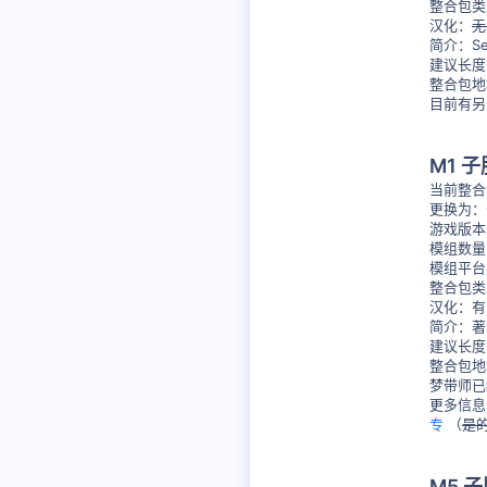
整合包类
48
汉化：
无
Mars
简介：S
建议长度
整合包
目前有另
M1 子
当前整合
更换为：GT
游戏版本：1
模组数量
模组平台：
整合包类
汉化：有
简介：著
建议长度
整合包
梦带师已
更多信息
专
（
是
M5 