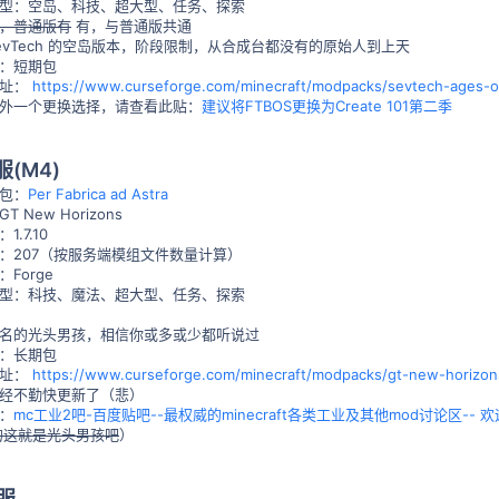
型：空岛、科技、超大型、任务、探索
，普通版有
有，与普通版共通
evTech 的空岛版本，阶段限制，从合成台都没有的原始人到上天
：短期包
地址：
https://www.curseforge.com/minecraft/modpacks/sevtech-ages-o
外一个更换选择，请查看此贴：
建议将FTBOS更换为Create 101第二季
服(M4)
包：
Per Fabrica ad Astra
 New Horizons
.7.10
：207（按服务端模组文件数量计算）
Forge
型：科技、魔法、超大型、任务、探索
名的光头男孩，相信你或多或少都听说过
：长期包
地址：
https://www.curseforge.com/minecraft/modpacks/gt-new-horizon
经不勤快更新了（悲）
：
mc工业2吧-百度贴吧--最权威的minecraft各类工业及其他mod讨论区-- 
的这就是光头男孩吧
）
子服