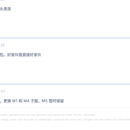
头男孩
-25
包。好家伙我直接好家伙
-01
更换 M1 和 M4 子服，M5 暂时保留
urden, gewöhne dich an das Absurde und werde am Ende Teil des Absurden.
einige Leute, das Absurde zu verteidigen, unterstützten aktiv den Schöpfer des Absurden und betrachtet