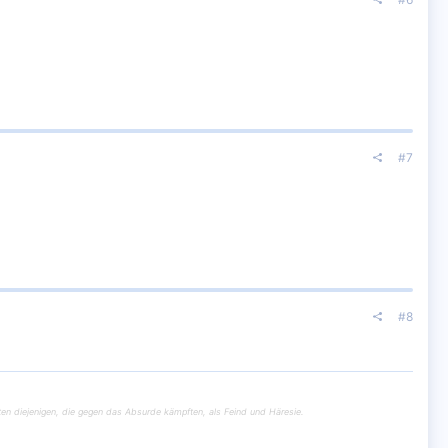
#7
#8
en diejenigen, die gegen das Absurde kämpften, als Feind und Häresie.