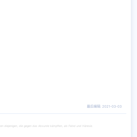
最后编辑:
2021-03-03
en diejenigen, die gegen das Absurde kämpften, als Feind und Häresie.