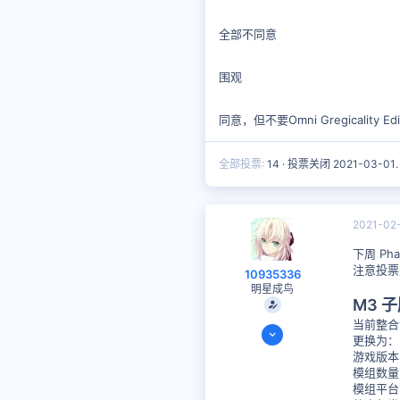
全部不同意
围观
同意，但不要Omni Gregicality Ed
全部投票
14
投票关闭
2021-03-01
.
2021-02
下周 P
注意投票
10935336
明星成鸟
M3 子
当前整合
2020-08-07
更换为：Se
317
游戏版本：
200
模组数量
模组平台：
思考时间
9 天 12 小时 9 分钟