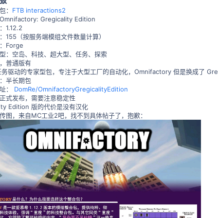
包：
FTB interactions2
ifactory: Gregicality Edition
1.12.2
：155（按服务端模组文件数量计算）
Forge
型：空岛、科技、超大型、任务、探索
，普通版有
务驱动的专家型包，专注于大型工厂的自动化，Omnifactory 但是换成了 Gregic
：半长期包
地址：
DomRe/OmnifactoryGregicalityEdition
正式发布，需要注意稳定性
ality Edition 版的代价是没有汉化
传图，来自MC工业2吧，找不到具体帖子了，抱歉：