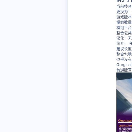
当前整合
更换为：Omn
游戏版本：
模组数量
模组平台：
整合包类
汉化：无
简介： 任
建议长度
整合包
似乎没有
Gregic
普通版宣