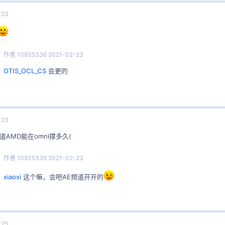
-23
作者
10935336
2021-02-23
OTIS_OCL_CS
会更的
-23
道AMD能在omni撑多久(
作者
10935336
2021-02-23
xiaoxi
这个嘛，会吧AE频道开开的
-25