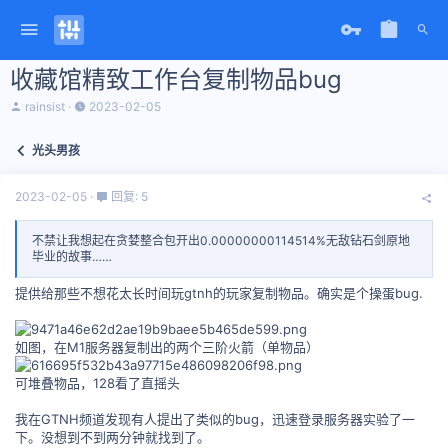
收藏馆精致工作台复制物品bug
主
开
rainsist
2023-02-05
题
始
发
时
光头男孩
起
间
人
2023-02-05
回复: 5
不禁让我想起在贪婪整合包开出0.00000000114514%无敌钻石剑原地
毕业的故事……
提供给那些不想花太长时间玩gtnh的玩家复制物品。确实是个操蛋bug.
如图，在M1服务器复制出的两个三阶火箭（单物品）
可堆叠物品，128看了直摇头
我在GTNH频道发现有人提出了类似的bug，迅速登录服务器实验了一
下。没想到不到两分钟就找到了。