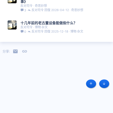
事》
反对司令
奇思妙想
反对司令
2026-04-12
奇思妙想
3
十几年前的老古董设备能做些什么？
反对司令
博物·杂文
反对司令
2025-12-18
博物·杂文
0
邮件
链接
分享:
顶部
底部
简体中文
条款和规则
隐私政策
帮助
主页
R
S
S
Copyright © 2019 - 2023 Project Halcyon 翠鸟计划
本站原创图文内容版权属于其原创作者，未经许可不得转载