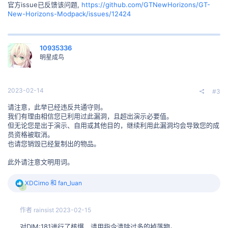
官方issue已反馈该问题,
https://github.com/GTNewHorizons/GT-
New-Horizons-Modpack/issues/12424
10935336
明星成鸟
2023-02-14
#3
请注意，此举已经违反共通守则。
我们有理由相信您已利用过此漏洞，且超出演示必要值。
但无论您是出于演示、自用或其他目的，继续利用此漏洞均会导致您的成
员资格被取消。
也请您销毁已经复制出的物品。
此外请注意文明用词。
反
XDCirno
和
fan_luan
2
馈
:
作者
rainsist
2023-02-15
对DIM:181进行了核爆，请用指令清除过多的掉落物。