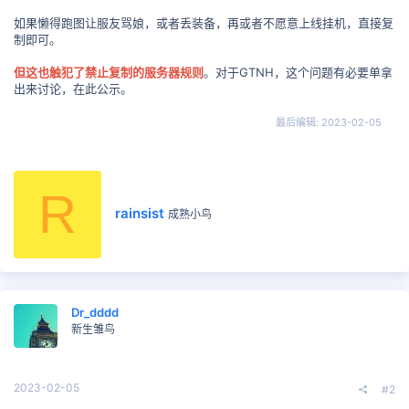
如果懒得跑图让服友骂娘，或者丢装备，再或者不愿意上线挂机，直接复
制即可。
但这也触犯了禁止复制的服务器规则
。对于GTNH，这个问题有必要单拿
出来讨论，在此公示。
最后编辑:
2023-02-05
R
撰
rainsist
成熟小鸟
写
者
Dr_dddd
新生雏鸟
2023-02-05
#2