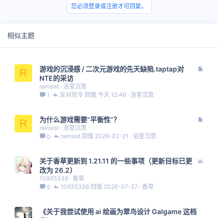
您必须登录或注册才可回复。
相似主题
文
游戏的沉浸感 / 二次元游戏的先天缺陷.taptap对
R
章
NTE的采访
rainsist
浴室沉思
反对司令
今天 12:46
浴室沉思
1
文
为什么游戏需要“平衡性”？
R
章
rainsist
浴室沉思
rainsist
2026-02-21
浴室沉思
0
投
关于香草更新到 1.21.11 的一些事项（更新目标已更
票
改为 26.2）
10935336
香草
10935336
2026-07-27
香草
5
《关于我尝试使用 ai 绘画为翠鸟设计 Galgame 这档