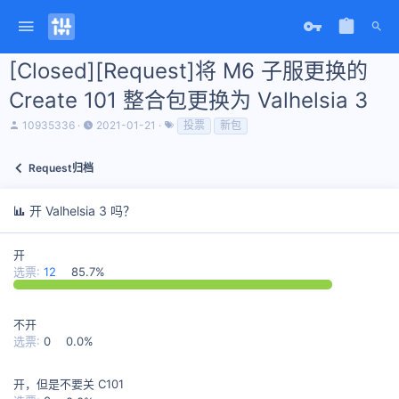
[Closed][Request]将 M6 子服更换的
Create 101 整合包更换为 Valhelsia 3
主
开
标
10935336
2021-01-21
投票
新包
题
始
签
发
时
起
间
Request归档
人
开 Valhelsia 3 吗？
开
选票:
12
85.7%
不开
选票:
0
0.0%
开，但是不要关 C101