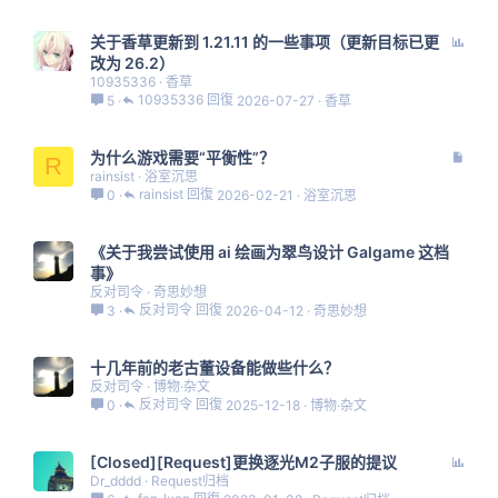
投
关于香草更新到 1.21.11 的一些事项（更新目标已更
票
改为 26.2）
10935336
香草
10935336
2026-07-27
香草
5
文
为什么游戏需要“平衡性”？
R
章
rainsist
浴室沉思
rainsist
2026-02-21
浴室沉思
0
《关于我尝试使用 ai 绘画为翠鸟设计 Galgame 这档
事》
反对司令
奇思妙想
反对司令
2026-04-12
奇思妙想
3
十几年前的老古董设备能做些什么？
反对司令
博物·杂文
反对司令
2025-12-18
博物·杂文
0
投
[Closed][Request]更换逐光M2子服的提议
票
Dr_dddd
Request归档