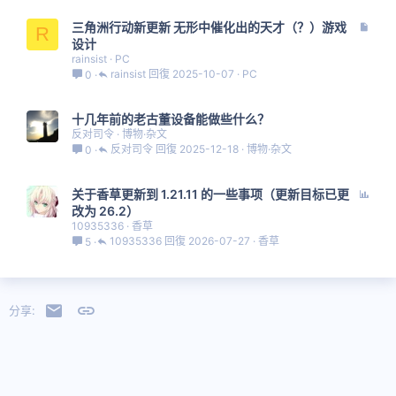
文
三角洲行动新更新 无形中催化出的天才（？）游戏
R
章
设计
rainsist
PC
rainsist
2025-10-07
PC
0
十几年前的老古董设备能做些什么？
反对司令
博物·杂文
反对司令
2025-12-18
博物·杂文
0
投
关于香草更新到 1.21.11 的一些事项（更新目标已更
票
改为 26.2）
10935336
香草
10935336
2026-07-27
香草
5
邮件
链接
分享: