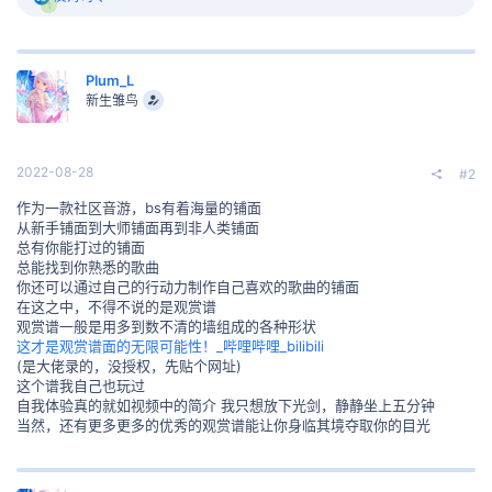
1
馈
:
Plum_L
新生雏鸟
2022-08-28
#2
作为一款社区音游，bs有着海量的铺面
从新手铺面到大师铺面再到非人类铺面
总有你能打过的铺面
总能找到你熟悉的歌曲
你还可以通过自己的行动力制作自己喜欢的歌曲的铺面
在这之中，不得不说的是观赏谱
观赏谱一般是用多到数不清的墙组成的各种形状
这才是观赏谱面的无限可能性！_哔哩哔哩_bilibili
(是大佬录的，没授权，先贴个网址)
这个谱我自己也玩过
自我体验真的就如视频中的简介 我只想放下光剑，静静坐上五分钟
当然，还有更多更多的优秀的观赏谱能让你身临其境夺取你的目光