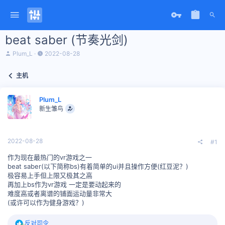
beat saber (节奏光剑)
主
开
Plum_L
2022-08-28
题
始
发
时
主机
起
间
人
Plum_L
新生雏鸟
2022-08-28
#1
作为现在最热门的vr游戏之一
beat saber(以下简称bs)有着简单的ui并且操作方便(红豆泥？)
极容易上手但上限又极其之高
再加上bs作为vr游戏 一定是要动起来的
难度高或者离谱的铺面运动量非常大
(或许可以作为健身游戏？)
反
反对司令