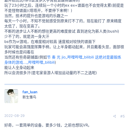
玩了23小时之后，连续玩一个小时的ex ex+谱面也不会觉得太累(前提是
不是怪物谱面)(塔塔开，不要停下来啊！)
当然，技术的提升也是游戏的乐趣之一
每天一个小时，不知不觉就感受到原来打不了的，现在能打了 原来精度
太低了，现在变高了。
不断的进步让人不断的想往更高的难度尝试 直到进化为新人类(bushi)
少不了的，就是流一身大汗
bs作为vr游戏，在难度相对较高 速度相对较快的谱面下
玩家可能会高强度挥舞手柄，让上半身都动起来，并且戴着头显，面部很
多时候也是闷着在
当然还有些奇葩铺面(例如
节 奏 光 jio_哔哩哔哩_bilibili
这绝对是最锻炼
身体的游戏..._哔哩哔哩_bilibili
)
能让人全身动起来
所以会流很多汗(是宅家音游人增加运动量的不二之选呢)
fan_luan
新生雏鸟
2022-08-29
#5
好奇，一套简单的设备，要多少钱，之前也想玩VR。