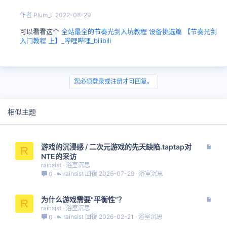
作者
Plum_L
2022-08-29
可以看看这个
全站最全的节奏光剑入坑教程 设备挑选篇 【节奏光剑
入门教程 上】_哔哩哔哩_bilibili
您必须登录或注册才可回复。
相似主题
文
游戏的沉浸感 / 二次元游戏的先天缺陷.taptap对
R
章
NTE的采访
rainsist
浴室沉思
rainsist
2026-07-29
浴室沉思
0
文
为什么游戏需要“平衡性”？
R
章
rainsist
浴室沉思
rainsist
2026-02-21
浴室沉思
0