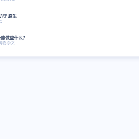
防守 原生
C
备能做些什么？
博物·杂文