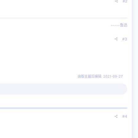
#2
-----鲁迅​
#3
由版主最后编辑:
2021-09-27
#4