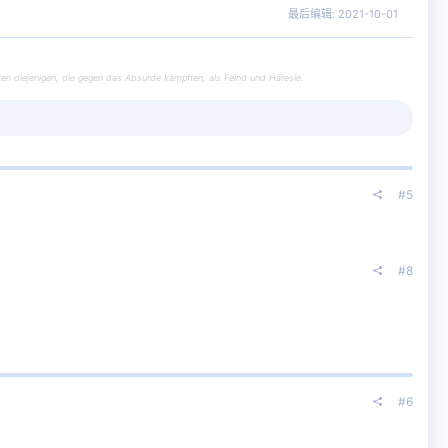
最后编辑:
2021-10-01
en diejenigen, die gegen das Absurde kämpften, als Feind und Häresie.
#5
#8
#6