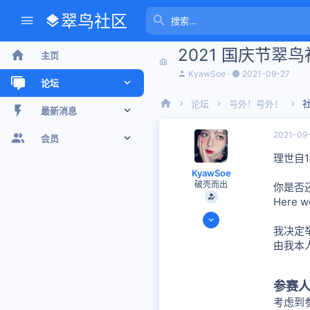
翠鸟社区
2021 国庆节
主页
主
开
KyawSoe
2021-09-27
论坛
题
始
发
时
论坛
号外！号外！
起
间
新帖
最新消息
人
2021-09
最近话题
新帖
会员
理世自
版聊
个人空间信息
注册会员
KyawSoe
破壳而出
你是否
搜索论坛
最新动态
当前访客
Here w
2020-08-11
个人空间信息
我决定
13
由我本
15
搜索个人空间信息
思考时间
4 小时 32 分钟
8
参赛
考虑到