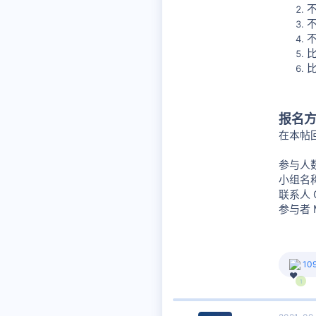
不
报名
在本帖
参与人
小组名
联系人 
参与者 M
反
10
馈
1
: