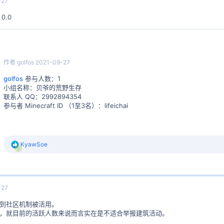
-27
0.0
作者
golfos
2021-09-27
golfos
参与人数：1
小组名称：贝爷的荒野生存
联系人 QQ：2992894354
参与者 Minecraft ID （1至3名）：lifeichai
反
KyawSoe
1
馈
:
-27
到社区机制被活用。
，就目前的活跃人数来说而言实在是不适合举报建筑活动。