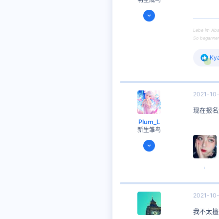
2020-08-07
317
Lebe im Abs
200
So begannen 
思考时间
9 天 12 小时 9 分钟
反
Ky
48
1
馈
Mars
:
2021-10
现在报名
Plum_L
新生雏鸟
2020-08-11
56
15
思考时间
12 小时 6 分钟
13
2021-10
Solar
我不太擅