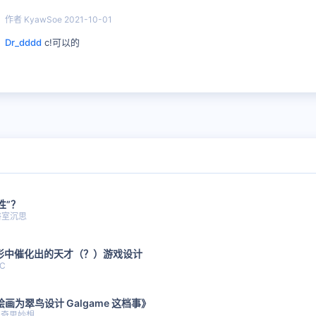
作者
KyawSoe
2021-10-01
Dr_dddd
c!可以的
性”？
浴室沉思
形中催化出的天才（？）游戏设计
C
绘画为翠鸟设计 Galgame 这档事》
奇思妙想