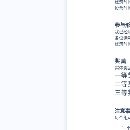
建筑时间：
投票时间：
参与
我已经
各位选
建筑时
奖 励
实体奖
一等
二等
三等
注意
每个组