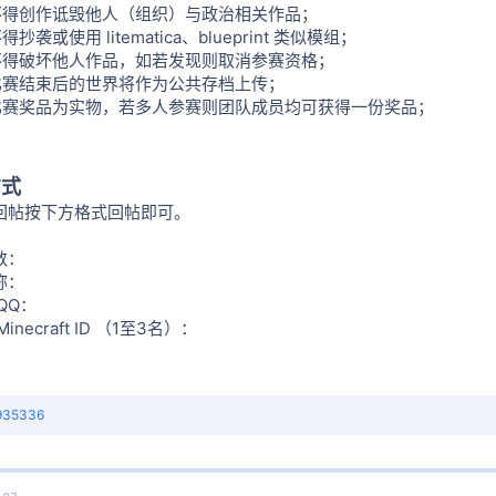
不得创作诋毁他人（组织）与政治相关作品；
得抄袭或使用 litematica、blueprint 类似模组；
不得破坏他人作品，如若发现则取消参赛资格；
比赛结束后的世界将作为公共存档上传；
比赛奖品为实物，若多人参赛则团队成员均可获得一份奖品；
方式
回帖按下方格式回帖即可。
数：
称：
QQ：
inecraft ID （1至3名）：
935336