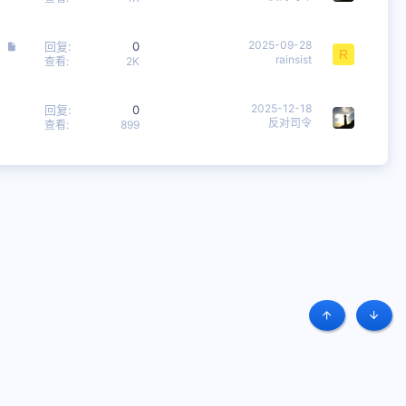
文
2025-09-28
回复
0
R
rainsist
章
查看
2K
2025-12-18
回复
0
反对司令
查看
899
顶部
底部
条款和规则
隐私政策
帮助
主页
R
S
S