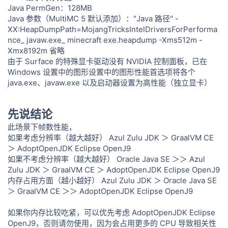
Java PermGen：128MB
Java 参数（MultiMC 5 默认添加）："Java 路径" -
XX:HeapDumpPath=MojangTricksIntelDriversForPerforma
nce_ javaw.exe_ minecraft exe.heapdump -Xms512m -
Xmx8192m 省略
由于 Surface 的特殊显卡驱动没有 NVIDIA 控制面板，已在
Windows 设置中的图形设置中的图形性能首选项将各个
java.exe、javaw.exe 以及启动器设置为高性能（独立显卡）
先说结论
此场景下帧数性能，
如果考虑分辨率（越大越好） Azul Zulu JDK ＞ GraalVM CE
＞ AdoptOpenJDK Eclipse OpenJ9
如果不考虑分辨率（越大越好） Oracle Java SE ＞＞ Azul
Zulu JDK ＞ GraalVM CE ＞ AdoptOpenJDK Eclipse OpenJ9
内存占用方面（越小越好） Azul Zulu JDK ＞ Oracle Java SE
＞ GraalVM CE ＞＞ AdoptOpenJDK Eclipse OpenJ9
如果你内存比较吃紧，可以优先考虑 AdoptOpenJDK Eclipse
OpenJ9，否则请勿使用，因为会占用更多的 CPU 导致相关性