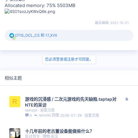
Allocated memory: 75% 5503MB
最后编辑:
2021-10-21
反
OTIS_OCL_CS
和
17_XVII
2
馈
:
您必须登录或注册才可回复。
相似主题
文
游戏的沉浸感 / 二次元游戏的先天缺陷.taptap对
R
章
NTE的采访
rainsist
浴室沉思
rainsist
2026-07-29
浴室沉思
0
十几年前的老古董设备能做些什么？
反对司令
博物·杂文