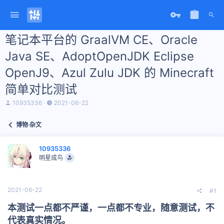
笔记本平台的 GraalVM CE、Oracle
Java SE、AdoptOpenJDK Eclipse
OpenJ9、Azul Zulu JDK 的 Minecraft
简单对比测试
主
开
10935336
2021-06-22
题
始
发
时
博物·杂文
起
间
人
10935336
明星成鸟
2021-06-22
#1
本测试一点都不严谨，一点都不专业，随意测试，不
代表真实情况。