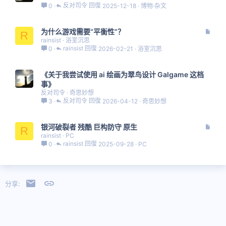
反对司令
2025-12-18
博物·杂文
0
文
为什么游戏需要“平衡性”？
R
章
rainsist
浴室沉思
rainsist
2026-02-21
浴室沉思
0
《关于我尝试使用 ai 绘画为翠鸟设计 Galgame 这档
事》
反对司令
奇思妙想
反对司令
2026-04-12
奇思妙想
3
文
银河破裂者 残酷 巨构防守 原生
R
章
rainsist
PC
rainsist
2025-09-28
PC
0
邮件
链接
分享: