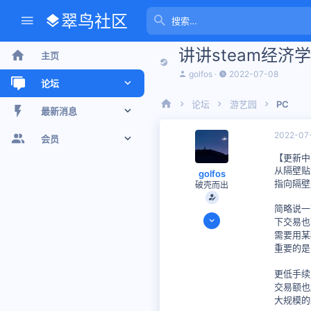
翠鸟社区
讲讲steam经济
主页
主
开
golfos
2022-07-08
论坛
题
始
发
时
论坛
游艺园
PC
起
间
新帖
最新消息
人
2022-07
最近话题
新帖
会员
【更新中
版聊
个人空间信息
注册会员
从隔壁贴
golfos
指向隔壁
破壳而出
搜索论坛
最新动态
当前访客
简略说一
2021-01-21
下交易也
个人空间信息
22
需要用某
重要的是
11
搜索个人空间信息
思考时间
9 小时 5 分钟
更低手续
8
交易额也
大规模的