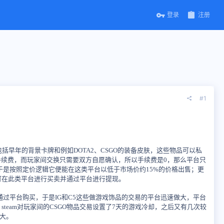
登录
注册
#1
包括早年的背景卡牌和例如DOTA2、CSGO的装备皮肤，这些物品可以私
右的手续费，而玩家间交换只需要双方自愿确认，所以手续费是0，那么平台只
是按照定价逻辑它便能在这类平台以低于市场价约15%的价格出售；更
便可在此类平台进行买卖并通过平台进行提现。
过平台购买，于是IG和C5这些做游戏饰品的交易的平台迅速做大，平台
，steam对玩家间的CSGO物品交易设置了7天的游戏冷却，之后又有几次较
大。