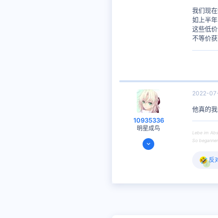
我们现在
如上半年
这些低价
不等价获
2022-07
他真的我
10935336
明星成鸟
Lebe im Abs
2020-08-07
So begannen 
317
反
反
200
2
馈
:
思考时间
9 天 12 小时 9 分钟
48
Mars