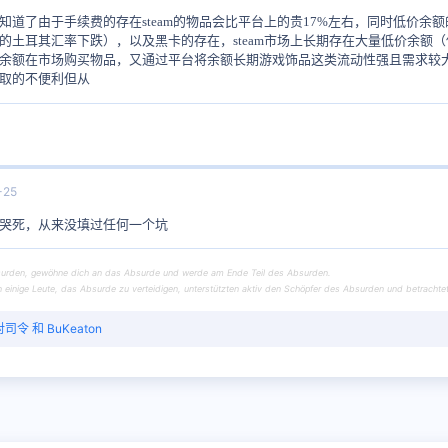
知道了由于手续费的存在steam的物品会比平台上的贵17%左右，同时低价余额
的土耳其汇率下跌），以及黑卡的存在，steam市场上长期存在大量低价余
余额在市场购买物品，又通过平台将余额长期游戏饰品这类流动性强且需求较
取的不便利但从
-25
哭死，从来没填过任何一个坑
urden, gewöhne dich an das Absurde und werde am Ende Teil des Absurden.
einige Leute, das Absurde zu verteidigen, unterstützten aktiv den Schöpfer des Absurden und betrachtet
对司令
和
BuKeaton