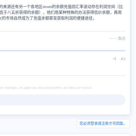
的来源还有另一个各地区steam的余额充值因汇率波动存在利润空间（比
额（低于八五折获得的余额），他们用某种特殊的办法获得低价余额，再用
大的市场自然成为了充值余额甚至获取利润的便捷途径，
-----鲁迅​
#2
en diejenigen, die gegen das Absurde kämpften, als Feind und Häresie.
您必须登录或注册才可回复。