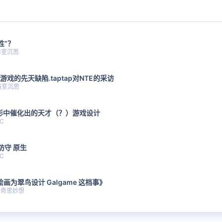
性”？
浴室沉思
游戏的先天缺陷.taptap对NTE的采访
浴室沉思
形中催化出的天才（？）游戏设计
C
防守 原生
C
绘画为翠鸟设计 Galgame 这档事》
奇思妙想