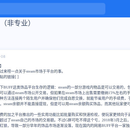
学（非专业）
-08
】
过来唠一点关于steam市场于平台的事。
贴的链接[ ]
下BUFF这类饰品平台生存的逻辑：steam的一部分游戏内物品是可以交易的，
可以通过steam市场公开交易，但如果在steam市场上出售需要缴纳15%左
种方法连接两个陌生用户并确保他们完成自愿交换，就能节省用户的手续费，于
，steam余额并不能直接提现，但是可以用steam余额购买饰品，而其他玩家
费的加之平台推出的一些实用功能比如批量购买和快速检视，使玩家更倾向于通
超过了steam自己的市场的交易额。不过G胖可吃不得这个亏，2018年3月之后
红锁，导致一部分早年的饰品市场逐渐没落，现在国内的网易BUFF平台一家独