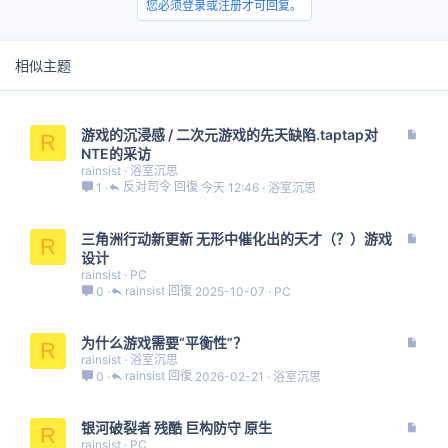
您必须登录或注册才可回复。
相似主题
文
游戏的沉浸感 / 二次元游戏的先天缺陷.taptap对
R
章
NTE的采访
rainsist
浴室沉思
反对司令
今天 12:46
浴室沉思
1
文
三角洲行动新更新 无形中催化出的天才（？）游戏
R
章
设计
rainsist
PC
rainsist
2025-10-07
PC
0
文
为什么游戏需要“平衡性”？
R
章
rainsist
浴室沉思
rainsist
2026-02-21
浴室沉思
0
文
银河破裂者 残酷 巨构防守 原生
R
章
rainsist
PC