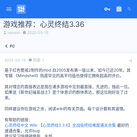
游戏推荐：心灵终结3.36
主
开
rainsist
2022-05-15
题
始
发
时
PC
起
间
人
2022-05-15
回复: 1
基于红色警戒2制作的mod.自2005发布第一版以来，如今已近20年。其
专辑 《Mindshell》热度罕见的高平均值也使得它拥有超高的评价。
其对理念的直接表达是我在诸多游戏中见到最直接、先进的，独此一位。
如果说《新世纪福音战士》是个体意识的群体表达，那这位刚好反了过
来。
同样建议你在游戏之余，阅读wiki的有关页面。每个设计都有其道理。
有帮助的链接：
心灵终结中文 Wiki
【心灵终结3.3.6】全战役终结难度通关合集
最好的
速通合集，允许bug
建议学习快捷键使用，全部。