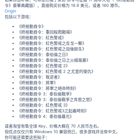
令》豪華典藏版），直接购买价格为 19.9 美元，或者 160 港币。
Origin
包括以下游戏：
《終極動員令》
《終極動員令：重回殺戮戰場》
《終極動員令：紅色警戒》
《終極動員令：紅色警戒之反戈一擊》
《終極動員令：紅色警戒之劫後餘生》
《終極動員令：泰伯倫之日》
《終極動員令：泰伯倫之日之火線風暴》
《終極動員令：紅色警戒 2》
《終極動員令：紅色警戒 2 之尤里的復仇》
《終極動員令：叛逆者》
《終極動員令：將軍》
《終極動員令：將軍之絕命時刻》
《終極動員令 3：泰伯倫戰爭》
《終極動員令 3：泰伯倫戰爭之肯恩之怒》
《終極動員令：紅色警戒 3》
《終極動員令：紅色警戒3之起義時刻》
《終極動員令 4：泰伯倫暮光》
或者淘宝有售全球 Key，价格大概在 70 人民币左右。
但优点仅仅只有 Windows 10 兼容而已，很多游戏并没有中文。
你可能还需要这些贴子：