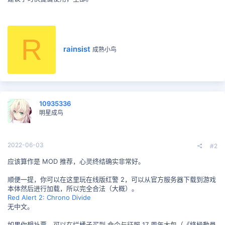
R
撰
rainsist
成熟小鸟
写
者
10935336
明星成鸟
2022-06-03
#2
应该算作是 MOD 推荐，心灵终结确实非常好。
顺便一提，你可以在这里玩在线版红警 2，可以从官方服务器下载到游戏
本体然后进行加载，所以完全合法（大概）。
Red Alert 2: Chrono Divide
无中文。
如果你想补票，可以在烂橘子买到 命令与征服 17 周年大包（《終極動員