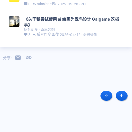
rainsist
2025-09-28
PC
0
《关于我尝试使用 ai 绘画为翠鸟设计 Galgame 这档
事》
反对司令
奇思妙想
反对司令
2026-04-12
奇思妙想
3
邮件
链接
分享:
顶部
底部
简体中文
条款和规则
隐私政策
帮助
主页
R
S
S
Copyright © 2019 - 2023 Project Halcyon 翠鸟计划
本站原创图文内容版权属于其原创作者，未经许可不得转载