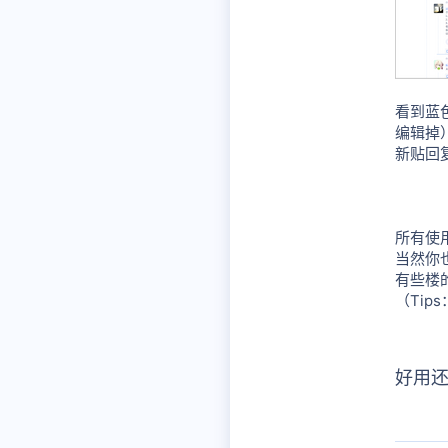
看到蓝
编辑掉
新贴回
所有使
当然你
有些楼
（Ti
好用