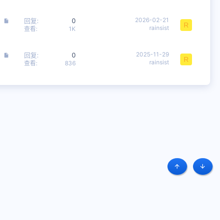
文
2026-02-21
回复
0
R
rainsist
章
查看
1K
文
2025-11-29
回复
0
R
rainsist
章
查看
836
顶部
底部
条款和规则
隐私政策
帮助
主页
R
S
S