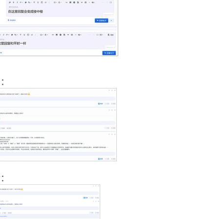
前：
后：