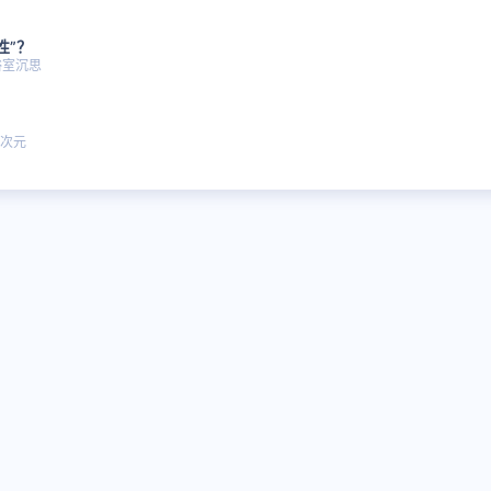
性”？
浴室沉思
次元