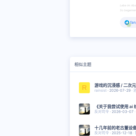
Lebe im Abs
So begannen 
反
fan
3
馈
:
相似主题
游戏的沉浸感 / 二次元
R
rainsist
2026-07-29
《关于我尝试使用 ai 
反对司令
2026-03-07
十几年前的老古董设
反对司令
2025-12-18