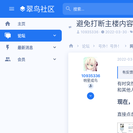
翠鸟社区
避免打断主楼内
主页
主
开
10935336
2022-03-30
论坛
题
始
发
时
起
间
论坛
号外！号外！
新帖
最新消息
人
2022-03
最近话题
新帖
会员
版聊
个人空间信息
注册会员
有反馈
10935336
明星成鸟
搜索论坛
最新动态
当前访客
有时突
和其他
2020-08-07
个人空间信息
317
现在
搜索个人空间信息
200
直接点
思考时间
9 天 12 小时 9 分钟
48
Mars