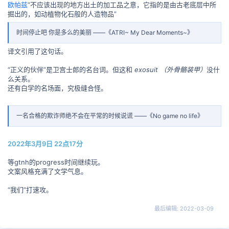
欧帕兹
“不应该出现的地方出土的加工品之意，它指的是由古老底层中所
掘出的，如动植物化石般的人造物品”
时间停止吧 你是多么的美丽 ——《ATRI~ My Dear Moments~》
译文引用了这句话。
“正义的伙伴”是卫宫士郎的名台词。但这和
exosuit （外骨骼装甲）
没什
么关系。
还有白学的名场面，究极缝合怪。
一名合格的欺诈师绝不会在平常的时候说谎 ——《No game no life》
2022年3月9日 22点17分
等gtnh的progress时间继续玩。
文案风格充满了文学气息。
“我们”打速攻。
最后编辑:
2022-03-09