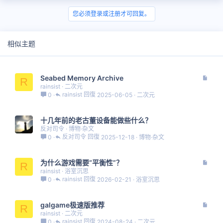
您必须登录或注册才可回复。
相似主题
文
Seabed Memory Archive
R
章
rainsist
二次元
rainsist
2025-06-05
二次元
0
十几年前的老古董设备能做些什么？
反对司令
博物·杂文
反对司令
2025-12-18
博物·杂文
0
文
为什么游戏需要“平衡性”？
R
章
rainsist
浴室沉思
rainsist
2026-02-21
浴室沉思
0
文
galgame极速版推荐
R
章
rainsist
二次元
rainsist
2024-08-24
二次元
0