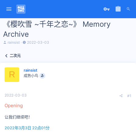
《樱吹雪 ~千年之恋~》 Memory
Archive
主
开
rainsist
2022-03-03
题
始
发
时
二次元
起
间
人
rainsist
R
成熟小鸟
2022-03-03
#1
Opening
让我们继续吧！
2022年3月3日 22点01分