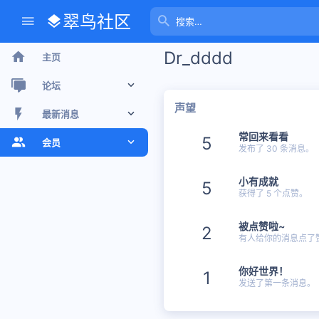
翠鸟社区
Dr_dddd
主页
论坛
声望
新帖
最新消息
常回来看看
5
最近话题
新帖
会员
发布了 30 条消息。
版聊
个人空间信息
注册会员
小有成就
5
获得了 5 个点赞。
搜索论坛
最新动态
当前访客
被点赞啦~
个人空间信息
2
有人给你的消息点了
搜索个人空间信息
你好世界！
1
发送了第一条消息。