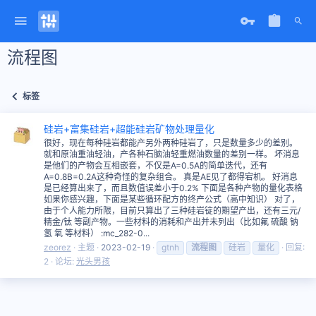
流程图
标签
硅岩+富集硅岩+超能硅岩矿物处理量化
很好，现在每种硅岩都能产另外两种硅岩了，只是数量多少的差别。
就和原油重油轻油，产各种石脑油轻重燃油数量的差别一样。 坏消息
是他们的产物会互相嵌套，不仅是A=0.5A的简单迭代，还有
A=0.8B=0.2A这种奇怪的复杂组合。 真是AE见了都得宕机。 好消息
是已经算出来了，而且数值误差小于0.2% 下面是各种产物的量化表格
如果你感兴趣，下面是某些循环配方的终产公式（高中知识） 对了，
由于个人能力所限，目前只算出了三种硅岩锭的期望产出，还有三元/
精金/钛 等副产物。一些材料的消耗和产出并未列出（比如氟 硫酸 钠
氢 氧 等材料） :mc_282-0...
zeorez
主题
2023-02-19
gtnh
流程图
硅岩
量化
回复:
2
论坛:
光头男孩